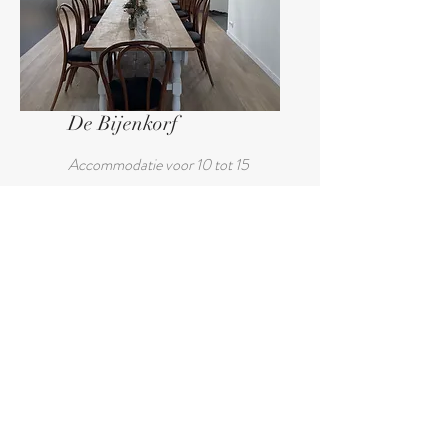
De Bijenkorf
Accommodatie voor 10 tot 15
personen
5 slaapkamers
4 badkamers
MEER INFO